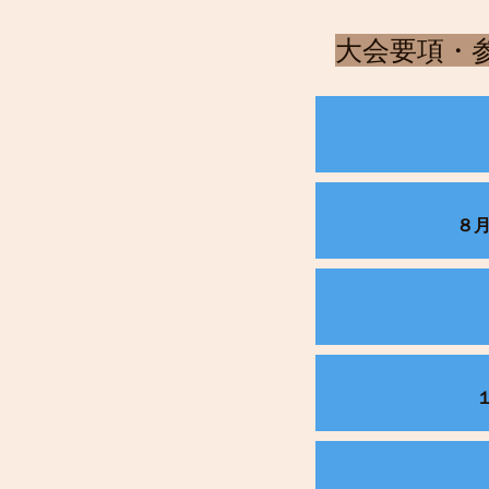
​大会要項
８