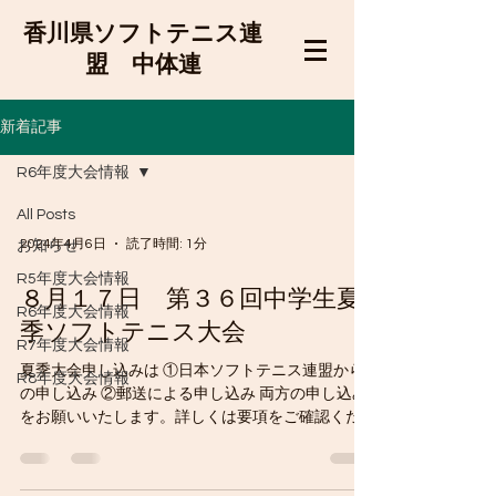
香川県ソフトテニス連
盟 中体連
新着記事
R6年度大会情報
All Posts
2024年4月6日
読了時間: 1分
お知らせ
R5年度大会情報
８月１７日 第３６回中学生夏
R6年度大会情報
季ソフトテニス大会
R7年度大会情報
夏季大会申し込みは ①日本ソフトテニス連盟から
R8年度大会情報
の申し込み ②郵送による申し込み 両方の申し込み
をお願いいたします。詳しくは要項をご確認くだ
さい。