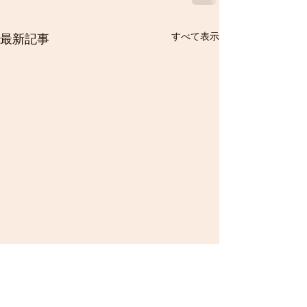
すべて表示
最新記事
８月２３,２４日 ルーセ
１１月１２日 
ントカップ西日本中学校
香川県中学校１