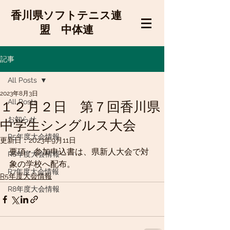
香川県ソフトテニス連
盟 中体連
記事
All Posts
2023年8月3日
All Posts
１２月２日 第７回香川県
お知らせ
中学生シングルス大会
R5年度大会情報
更新日：
2023年9月11日
要項・参加申込書は、県新人大会で対
R6年度大会情報
象の学校へ配布。
R7年度大会情報
R5年度大会情報
R8年度大会情報