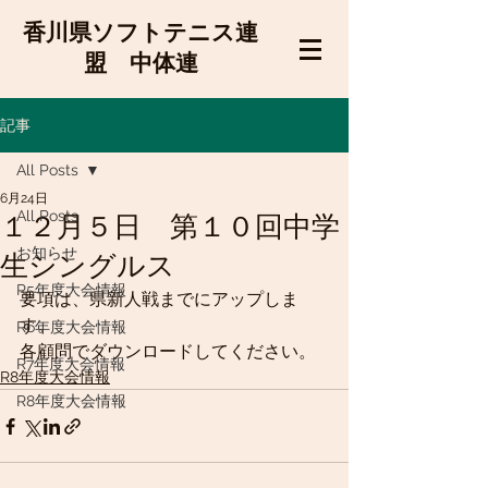
香川県ソフトテニス連
盟 中体連
記事
All Posts
6月24日
All Posts
１２月５日 第１０回中学
お知らせ
生シングルス
R5年度大会情報
要項は、県新人戦までにアップしま
す。
R6年度大会情報
各顧問でダウンロードしてください。
R7年度大会情報
R8年度大会情報
R8年度大会情報