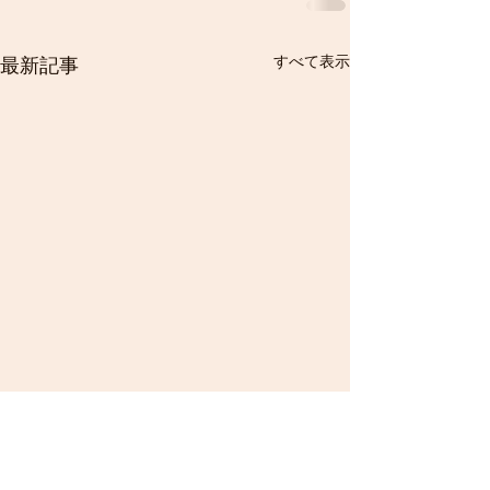
すべて表示
最新記事
８月２２,２３日 ルーセ
１１月１５日 
ントカップ西日本中学校
香川県中学生１