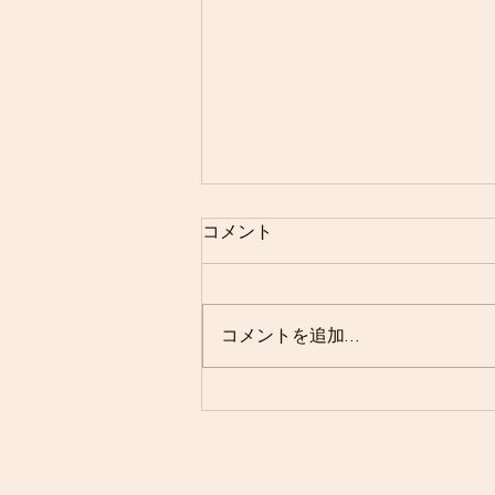
７月２６日 第３８回香川県
コメント
中学生夏季ソフトテニス大会
コメントを追加…