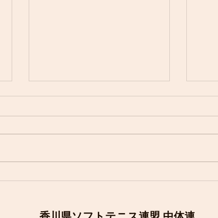
８月２２,２３日 ルーセント
１１
カップ西日本中学校ソフトテ
県中
ニス大会
２２日男子 ２３日女子の日程で
要項
す。
定で
香川県ソフトテニス連盟 中体連