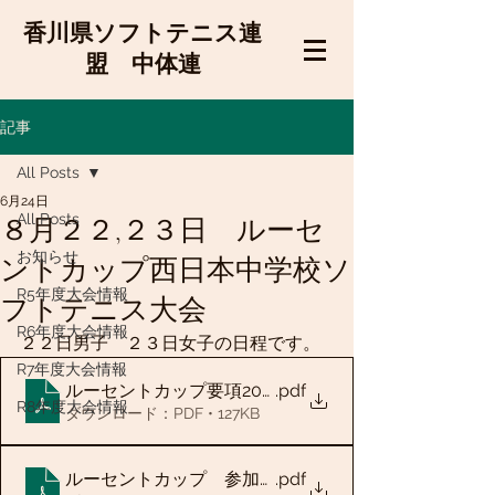
香川県ソフトテニス連
盟 中体連
記事
All Posts
6月24日
All Posts
８月２２,２３日 ルーセ
お知らせ
ントカップ西日本中学校ソ
R5年度大会情報
フトテニス大会
R6年度大会情報
２２日男子　２３日女子の日程です。
R7年度大会情報
ルーセントカップ要項2026 県内用
.pdf
R8年度大会情報
ダウンロード：PDF • 127KB
ルーセントカップ 参加申込書
.pdf