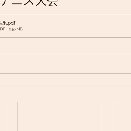
テニス大会
結果
.pdf
• 2.53MB