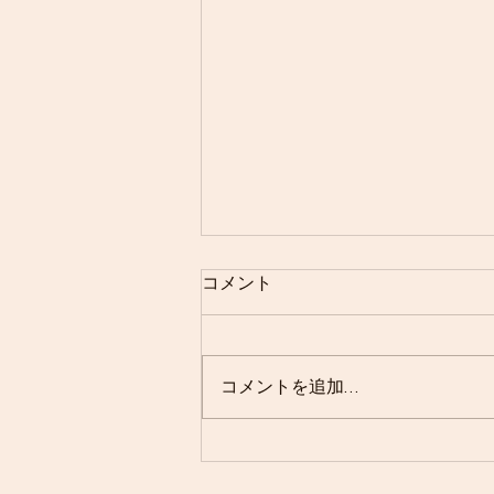
７月２７日 第３７回中学生
コメント
夏季ソフトテニス大会
コメントを追加…